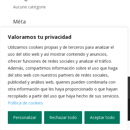
Aucune catégorie
Méta
Connexion
Valoramos tu privacidad
Flux des publications
Utilizamos cookies propias y de terceros para analizar el
Flux des commentaires
uso del sitio web y así mostrar contenido y anuncios,
Site de WordPress-FR
ofrecer funciones de redes sociales y analizar el tráfico.
Además, compartimos información sobre el uso que haga
del sitio web con nuestros partners de redes sociales,
publicidad y análisis web, quienes pueden combinarla con
Política de Cookies
Política de Privacidad
otra información que les haya proporcionado o que hayan
Aviso Legal
Canal Ético
recopilado a partir del uso que haya hecho de sus servicios.
Política de cookies
Design de
Elegant Themes
| Propulsé par
WordPress
Personalizar
Rechazar todo
Aceptar todo